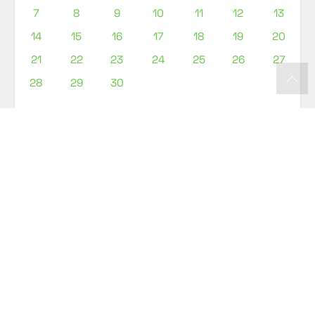
7
8
9
10
11
12
13
14
15
16
17
18
19
20
21
22
23
24
25
26
27
28
29
30
¿Cómo llegarnos?
Dirección:
Cra. 16B #11-11, Pinares, Pereira,
Risaralda
Nos encontramos en el sector de Pinares, una
de las zonas más tranquilas y bien